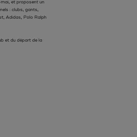
i-mai, et proposent un
els : clubs, gants,
st, Adidas, Polo Ralph
ub et du départ de la