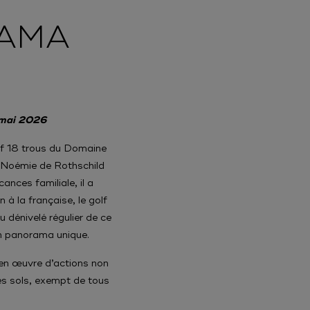
RAMA
6 mai 2026
lf 18 trous du Domaine
r Noémie de Rothschild
nces familiale, il a
à la française, le golf
 dénivelé régulier de ce
un panorama unique.
en œuvre d’actions non
des sols, exempt de tous