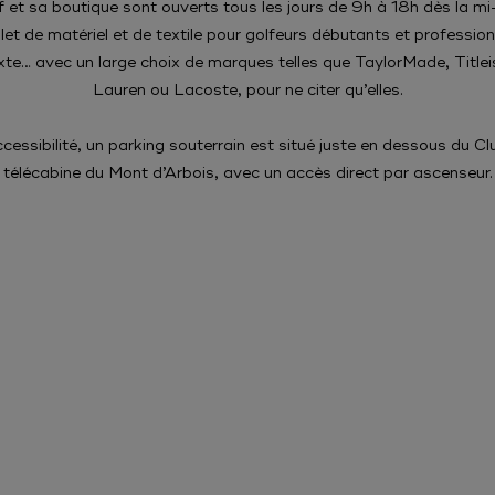
f et sa boutique sont ouverts tous les jours de 9h à 18h dès la m
t de matériel et de textile pour golfeurs débutants et professionn
ixte… avec un large choix de marques telles que TaylorMade, Titlei
Lauren ou Lacoste, pour ne citer qu’elles.
cessibilité, un parking souterrain est situé juste en dessous du Cl
télécabine du Mont d’Arbois, avec un accès direct par ascenseur.