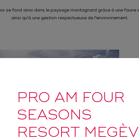
is se fond ainsi dans le paysage montagnard grâce à une faune e
ainsi qu’à une gestion respectueuse de l’environnement.
PRO AM FOUR
SEASONS
RESORT MEGÈV