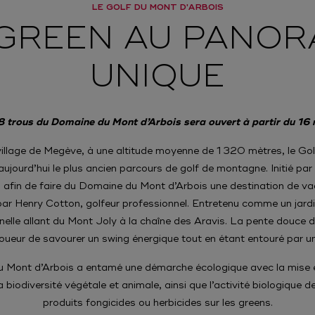
LE GOLF DU MONT D'ARBOIS
GREEN AU PANO
UNIQUE
8 trous du Domaine du Mont d’Arbois sera ouvert à partir du 1
village de Megève, à une altitude moyenne de 1 320 mètres, le Go
aujourd’hui le plus ancien parcours de golf de montagne. Initié pa
afin de faire du Domaine du Mont d’Arbois une destination de vaca
par Henry Cotton, golfeur professionnel. Entretenu comme un jardin 
nelle allant du Mont Joly à la chaîne des Aravis. La pente douce du
oueur de savourer un swing énergique tout en étant entouré par 
du Mont d’Arbois a entamé une démarche écologique avec la mise 
a biodiversité végétale et animale, ainsi que l’activité biologique 
produits fongicides ou herbicides sur les greens.