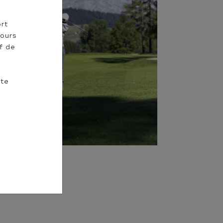
rt
jours
f de
tte