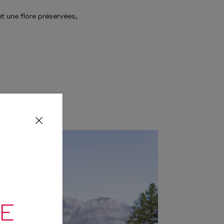
t une flore préservées,
E